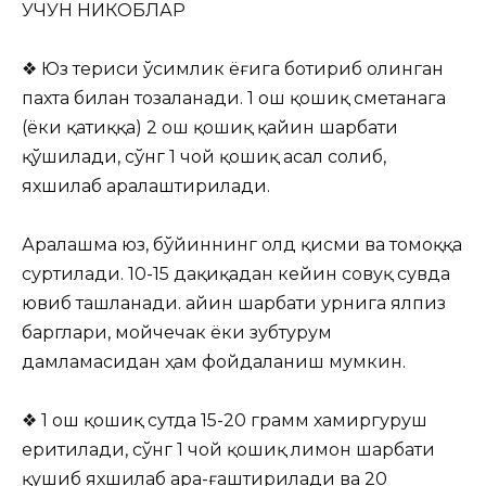
УЧУН НИКОБЛАР
❖ Юз териси ўсимлик ёғига ботириб олинган
пахта билан тозаланади. 1 ош қошиқ сметанага
(ёки қатиққа) 2 ош қошиқ қайин шарбати
қўшилади, сўнг 1 чой қошиқ асал солиб,
яхшилаб аралаштирилади.
Аралашма юз, бўйиннинг олд қисми ва томоққа
суртилади. 10-15 дақиқадан кейин совуқ сувда
ювиб ташланади. Қайин шарбати урнига ялпиз
барглари, мойчечак ёки зубтурум
дамламасидан ҳам фойдаланиш мумкин.
❖ 1 ош қошиқ сутда 15-20 грамм хамиргуруш
еритилади, сўнг 1 чой қошиқ лимон шарбати
қушиб яхшилаб ара-ғаштирилади ва 20