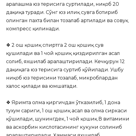
аралашма юз терисига суртилади, ниқоб 20
дақиқа туради. Сўнг юз илиқ сувга ботириб
олинган пахта билан тозалаб артилади ва совуқ
компресс қилинади.
❖ 2 ош қошиқ спиртга 2 ош қошиқ сув
қушилади ва 1 чой қошиқ қиздирилган асал
солиб, яхшилаб аралаштирилади. Кечқурун 12
дақиқага юз терисига суртиб қўйилади. Ушбу
ниқоб юз терисини тозалаб, микроблардан
халос қилади ва юмшатади.
❖ Яримта олма қиргичдан ўтказилиб, 1 дона
тухум сариги, 1 ош қошиқ асал ва олма сиркаси
қўшилади, шунингдек, 1 чой қошиқ В витамини
ва аскорбин кислотасининг кукуни солиниб
аралаштирилади. Ҳаммаси яхшилаб