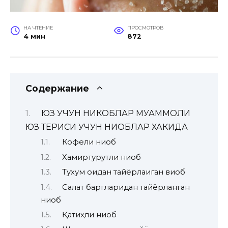
НА ЧТЕНИЕ
ПРОСМОТРОВ
4 мин
872
Содержание
ЮЗ УЧУН НИКОБЛАР МУАММОЛИ
ЮЗ ТЕРИСИ УЧУН НИҚОБЛАР ХАКИДА
Кофели ниқоб
Хамиртурутли ниқоб
Тухум оқидан тайёрлаиган виқоб
Салат баргларидан тайёрланган
ниқоб
Қатиҳли ниқоб