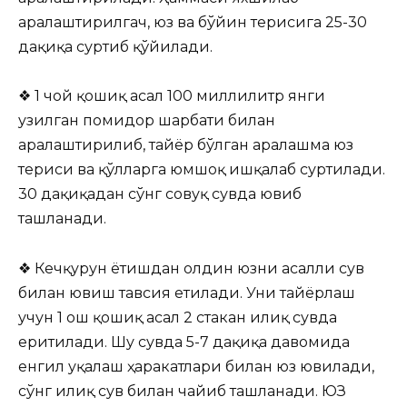
аралаштирилгач, юз ва бўйин терисига 25-30
дақиқа суртиб қўйилади.
❖ 1 чой қошиқ асал 100 миллилитр янги
узилган помидор шарбати билан
аралаштирилиб, тайёр бўлган аралашма юз
териси ва қўлларга юмшоқ ишқалаб суртилади.
30 дақиқадан сўнг совуқ сувда ювиб
ташланади.
❖ Кечқурун ётишдан олдин юзни асалли сув
билан ювиш тавсия етилади. Уни тайёрлаш
учун 1 ош қошиқ асал 2 стакан илиқ сувда
еритилади. Шу сувда 5-7 дақиқа давомида
енгил уқалаш ҳаракатлари билан юз ювилади,
сўнг илиқ сув билан чайиб ташланади. ЮЗ