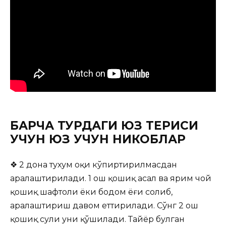
БАРЧА ТУРДАГИ ЮЗ ТЕРИСИ
УЧУН ЮЗ УЧУН НИКОБЛАР
❖ 2 дона тухум оқи кўпиртирилмасдан
аралаштирилади. 1 ош қошиқ асал ва ярим чой
қошиқ шафтоли ёки бодом ёғи солиб,
аралаштириш давом еттирилади. Сўнг 2 ош
қошиқ сули уни қўшилади. Тайёр булган