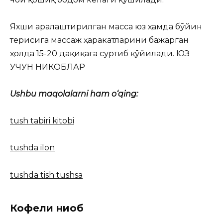
Яхши аралаштирилган масса юз ҳамда бўйин
терисига массаж ҳаракатларини бажарган
ҳолда 15-20 дақиқага суртиб қўйилади. ЮЗ
УЧУН НИКОБЛАР
Ushbu maqolalarni ham o‘qing:
tush tabiri kitobi
tushda ilon
tushda tish tushsa
Кофели ниқоб