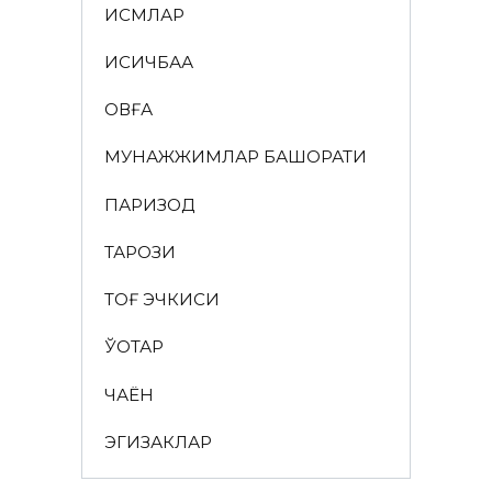
ИСМЛАР
ҚИСҚИЧБАҚА
ҚОВҒА
МУНАЖЖИМЛАР БАШОРАТИ
ПАРИЗОД
ТАРОЗИ
ТОҒ ЭЧКИСИ
ЎҚОТАР
ЧАЁН
ЭГИЗАКЛАР