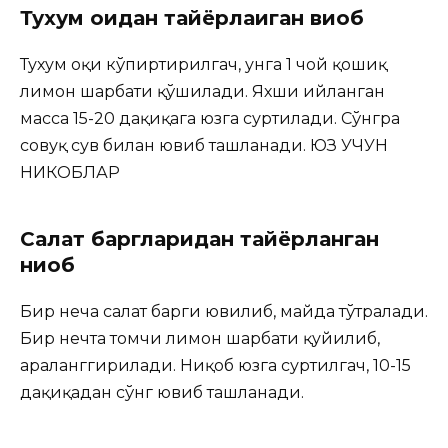
Тухум оқидан тайёрлаиган виқоб
Тухум оқи кўпиртирилгач, унга 1 чой қошиқ
лимон шарбати қўшилади. Яхши ийланган
масса 15-20 дақиқага юзга суртилади. Сўнгра
совуқ сув билан ювиб ташланади. ЮЗ УЧУН
НИКОБЛАР
Салат баргларидан тайёрланган
ниқоб
Бир неча салат барги ювилиб, майда тўтралади.
Бир нечта томчи лимон шарбати қуйилиб,
араланггирилади. Ниқоб юзга суртилгач, 10-15
дақиқадан сўнг ювиб ташланади.