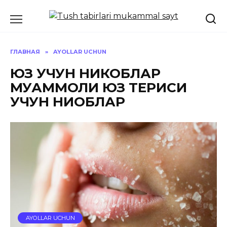
Перейти
к
содержанию
ГЛАВНАЯ
»
AYOLLAR UCHUN
ЮЗ УЧУН НИКОБЛАР
МУАММОЛИ ЮЗ ТЕРИСИ
УЧУН НИҚОБЛАР
AYOLLAR UCHUN