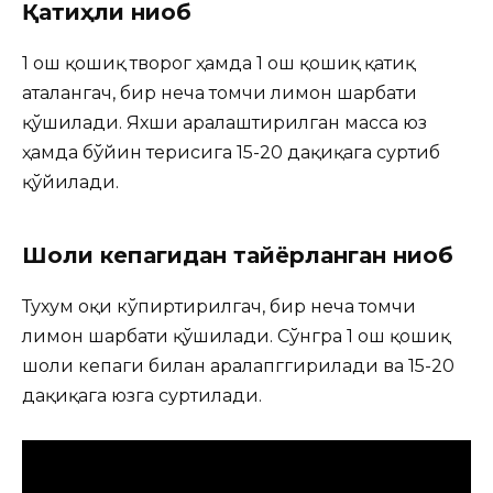
Қатиҳли ниқоб
1 ош қошиқ творог ҳамда 1 ош қошиқ қатиқ
аталангач, бир неча томчи лимон шарбати
қўшилади. Яхши аралаштирилган масса юз
ҳамда бўйин терисига 15-20 дақиқага суртиб
қўйилади.
Шоли кепагидан тайёрланган ниқоб
Тухум оқи кўпиртирилгач, бир неча томчи
лимон шарбати қўшилади. Сўнгра 1 ош қошиқ
шоли кепаги билан аралапггирилади ва 15-20
дақиқага юзга суртилади.