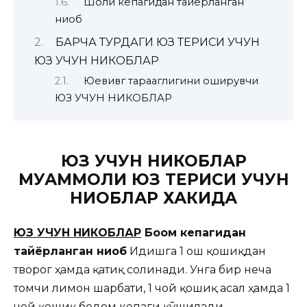
Шоли кепагидан тайёрланган
ниқоб
БАРЧА ТУРДАГИ ЮЗ ТЕРИСИ УЧУН
ЮЗ УЧУН НИКОБЛАР
Юевивг тарааглигини оширувчи
ЮЗ УЧУН НИКОБЛАР
ЮЗ УЧУН НИКОБЛАР
МУАММОЛИ ЮЗ ТЕРИСИ УЧУН
НИҚОБЛАР ХАКИДА
ЮЗ УЧУН НИКОБЛАР
Боқом кепагидан
тайёрланган ниқоб
Идишга 1 ош қошиқдан
творог ҳамда қатиқ солинади.
Унга бир неча
томчи лимон шарбати, 1 чой қошиқ асал ҳамда 1
чой қошиқ бодом кепаги қўшилади.