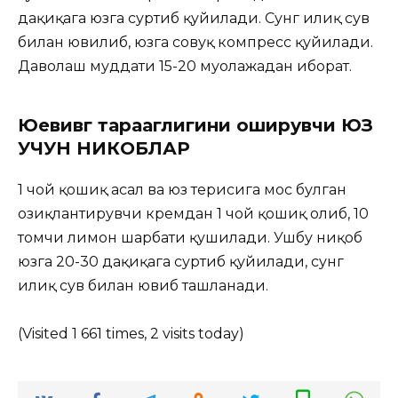
дақиқага юзга суртиб қуйилади. Сунг илиқ сув
билан ювилиб, юзга совуқ компресс қуйилади.
Даволаш муддати 15-20 муолажадан иборат.
Юевивг тарааглигини оширувчи ЮЗ
УЧУН НИКОБЛАР
1 чой қошиқ асал ва юз терисига мос булган
озиқлантирувчи кремдан 1 чой қошиқ олиб, 10
томчи лимон шарбати қушилади. Ушбу ниқоб
юзга 20-30 дақиқага суртиб қуйилади, сунг
илиқ сув билан ювиб ташланади.
(Visited 1 661 times, 2 visits today)