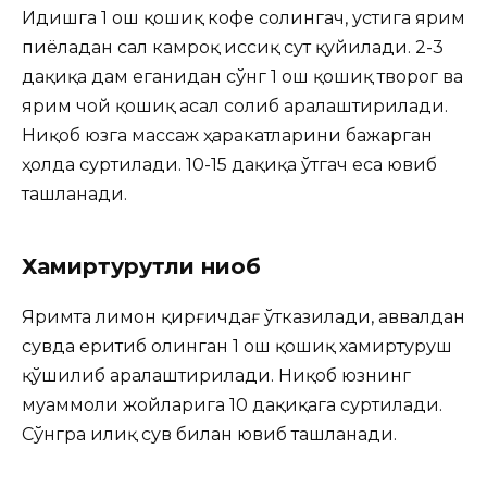
Идишга 1 ош қошиқ кофе солингач, устига ярим
пиёладан сал камроқ иссиқ сут қуйилади. 2-3
дақиқа дам еганидан сўнг 1 ош қошиқ творог ва
ярим чой қошиқ асал солиб аралаштирилади.
Ниқоб юзга массаж ҳаракатларини бажарган
ҳолда суртилади. 10-15 дақиқа ўтгач еса ювиб
ташланади.
Хамиртурутли ниқоб
Яримта лимон қирғичдағ ўтказилади, аввалдан
сувда еритиб олинган 1 ош қошиқ хамиртуруш
қўшилиб аралаштирилади. Ниқоб юзнинг
муаммоли жойларига 10 дақиқага суртилади.
Сўнгра илиқ сув билан ювиб ташланади.