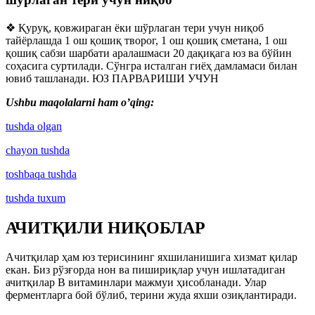
❖ Қуруқ, қовжираган ёки шўрлаган тери учун ниқоб
тайёрлашда 1 ош қошиқ творог, 1 ош қошиқ сметана, 1 ош
қошиқ сабзи шарбати аралашмаси 20 дақиқага юз ва бўйин
соҳасига суртилади. Сўнгра исталган гиёҳ дамламаси билан
ювиб ташланади. ЮЗ ПАРВАРИШИ УЧУН
Ushbu maqolalarni ham o’qing:
tushda olgan
chayon tushda
toshbaqa tushda
tushda tuxum
АЧИТҚИЛИ НИҚОБЛАР
Ачитқилар ҳам юз терисининг яхшиланишига хизмат қилар
екан. Биз рўзғорда нон ва пишириқлар учун ишлатадиган
ачитқилар В витаминлари мажмуи ҳисобланади. Улар
ферментларга бой бўлиб, терини жуда яхши озиқлантиради.