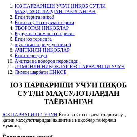
ЮЗ ПАРВАРИШИ УЧУН НИҚОБ СУТЛИ
МАҲСУЛОТЛАРДАН ТАЁРЛАНГАН
Ёғли терига ниқоб
Ёғли ва ўТа сезувчан терига
ТВОРОГАИ НИҚОБЛАР
Қуруқ ва нормал юз терисиг
Ёғли юз терисига
шўрлаган тери учун ниқоб
АЧИТҚИЛИ НИҚОБЛАР
Ёғли тери учун
Ачитқи ва водород пероксиди
ЛИМОНЛИ НИҚОБЛАР ЮЗ ПАРВАРИШИ УЧУН
Лимон шарбати НИКОБ
ЮЗ ПАРВАРИШИ УЧУН НИҚОБ
СУТЛИ МАҲСУЛОТЛАРДАН
ТАЁРЛАНГАН
ЮЗ ПАРВАРИШИ УЧУН
Ёғли ва ўта сезувчан терига сут,
қатиқ маҳсулотларидан яхшигина ниқоблар тайёрлаш
мумкин,