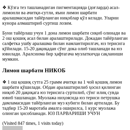
❖ Кўзга тез ташланадиган пигментацияда (доғларда) асал-
лимонли ва ачитқи-сутли, яъни лимон шарбати
аралашмасидан тайёрланган ниқоблар қўл келади. Уларни
кунора алмаштириб суртиш лозим.
Буни тайёрлаш учун 1 дона лимон шарбати сиқиб олинади ва
2 ош қошиқ асал билан аралаштирилади. Докадан тайёрланган
салфетка ушбу аралашма билан намлантирилгач, юз терисига
қўйилади. 15-20 дақиқадан сўнг дока олиб ташланади ва юз
ювилади. Аралсиима бир ҳафтагача музлаткичда сақланиши
мумкин.
Лимон шарбати НИКОБ
❖ 1 ош қошиқ сутга 25 грамм ачитқи ва 1 чой қошиқ лимон
шарбати қўшилади. Обдан аралаштирилиб ҳосил қилинган
ниқоб 20 дақиқага юз терисига суртилиб, сўнг илиқ сувда
ювиб ташланади. Муолажа ниҳоясида юз териси петрушка
дамламасидан тайёрланган муз кубиги билан артилади. Бу
тадбир 15-20 маротаба амалга оширилса, 1 курс муолажа
олинган ҳисобланади. ЮЗ ПАРВАРИШИ УЧУН
(Visited 847 times, 1 visits today)