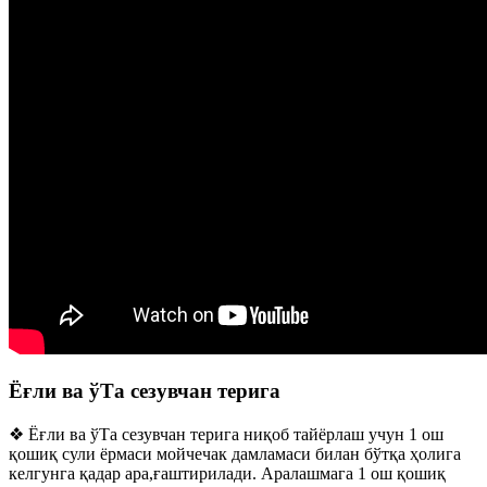
Ёғли ва ўТа сезувчан терига
❖ Ёғли ва ўТа сезувчан терига ниқоб тайёрлаш учун 1 ош
қошиқ сули ёрмаси мойчечак дамламаси билан бўтқа ҳолига
келгунга қадар ара,ғаштирилади. Аралашмага 1 ош қошиқ