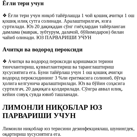
Ёғли тери учун
❖ Ёғли тери учун ниқоб тайёрлашда 1 чой қошиқ ачитқи 1 ош
қошиқ илиқ сутга солинади. Аралаштирилгач, юзга
суртилади. Юз 20 дақиқадан сўнг гиёҳлардан тайёрланган
дамлама (маврак, зубтурум, далачой, бўйимодарон) билан
чайиб олинади. ЮЗ ПАРВАРИШИ УЧУН
Ачитқи ва водород пероксиди
❖ Ачитқи ва водород пероксиди қоришмаси терини
тинчлантириш, қувватлантириш ва таранглаштириш
хусусиятига ега. Буни тайёрлаш учун 1 ош қошиқ ачигқи
водород пероксидининг 3 %ли еритмасига солиниб, бўгқа
ҳолига келгунича аралаштирилади. Юз ва бўйин соҳасига
суртилгач, 20 дақиқага қолдирилади. Сўнгра аввал илиқ,
кейин совуқ сувда ювиб ташланади.
ЛИМОНЛИ НИҚОБЛАР ЮЗ
ПАРВАРИШИ УЧУН
Лимонли ниқоблар юз терисини дезинфекциялаш, шунингдек,
оқартириш хусусиятига ега.