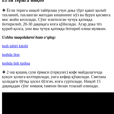
Ёғли терига ниқоб
❖ Ёғли терига ниқоб тайёрлаш учун дока тўрт қават қилиб
тахланиб, тахланган матодан кишининг кўз ва бурун қисмига
мос жойи кесилади. Сўнг илитилган чучук қатиққа
ботирилиб, 20-30 дақиқага юзга қўйилади. Агар дока тёз
қуриб қолса, уни яна чучук қатиққа ботириб олиш мумкин.
Ushbu maqolalarni ham o‘qing:
tush tabiri kitobi
tushda ilon
tushda tish tushsa
❖ 2 ош қошиқ сули ёрмаси (геркулес) кофе майдалагичда
кукун ҳолига келтирилади, унга кефир қўшилади. Сметана
ҳолидаги бўтқа ҳосил бўлгач, юзга суртилади. Ниқоб 15
дақиқадан сўнг юмшоқ тампон билан тозалаб олинади.