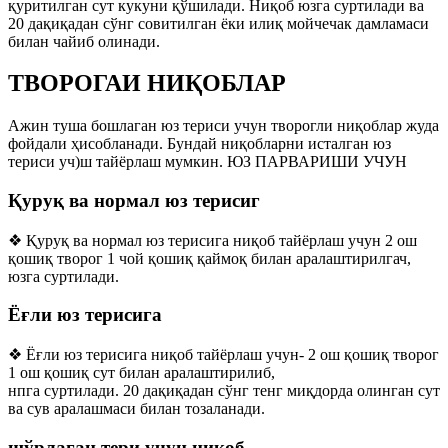
қуритилган сут кукуни қўшилади. Ниқоб юзга суртилади ва
20 дақиқадан сўнг совитилган ёки илиқ мойчечак дамламаси
билан чайиб олинади.
ТВОРОГАИ НИҚОБЛАР
Ажин туша бошлаган юз териси учун творогли ниқоблар жуда
фойдали ҳисобланади. Бундай ниқобларни исталган юз
териси уч)ш тайёрлаш мумкин. ЮЗ ПАРВАРИШИ УЧУН
Қуруқ ва нормал юз терисиг
❖ Қуруқ ва нормал юз терисига ниқоб тайёрлаш учун 2 ош
қошиқ творог 1 чой қошиқ қаймоқ билан аралаштирилгач,
юзга суртилади.
Ёғли юз терисига
❖ Ёғли юз терисига ниқоб тайёрлаш учун- 2 ош қошиқ творог
1 ош қошиқ сут билан аралаштирилиб,
нпга суртилади. 20 дақиқадан сўнг тенг миқдорда олинган сут
ва сув аралашмаси билан тозаланади.
шўрлаган тери учун ниқоб