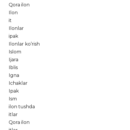
Qora ilon
Ilon
it
Ilonlar
ipak
Ilonlar ko’rish
Islom
Ijara
Iblis
Igna
Ichaklar
Ipak
Ism
ilon tushda
itlar
Qora ilon