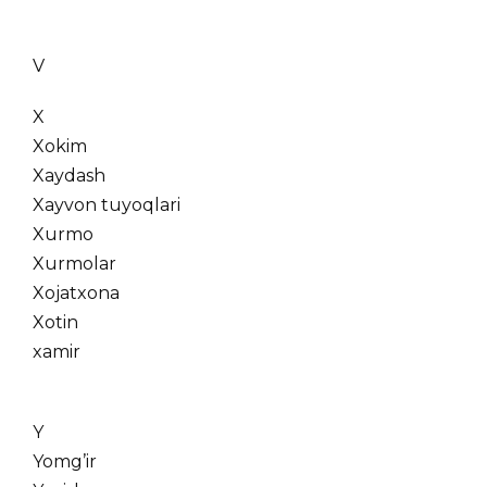
V
X
Xokim
Xaydash
Xayvon tuyoqlari
Xurmo
Xurmolar
Xojatxona
Xotin
xamir
Y
Yomg’ir