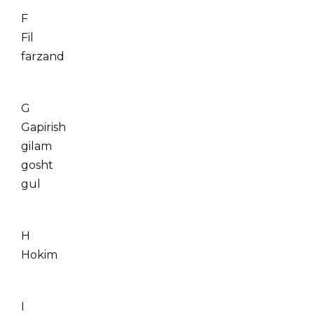
F
Fil
farzand
G
Gapirish
gilam
gosht
gul
H
Hokim
I