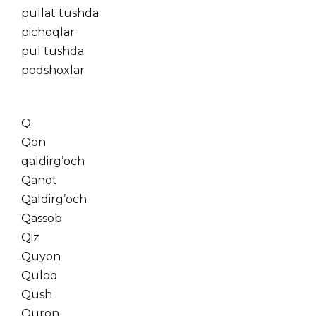
pullat tushda
pichoqlar
pul tushda
podshoxlar
Q
Qon
qaldirg’och
Qanot
Qaldirg’och
Qassob
Qiz
Quyon
Quloq
Qush
Quron