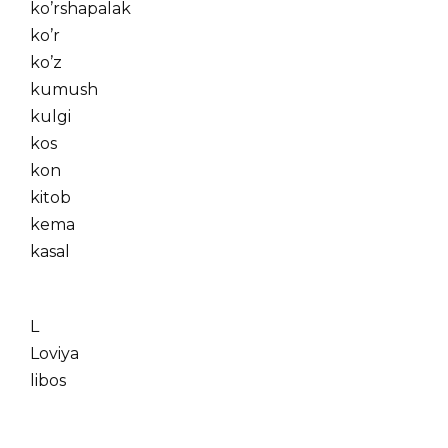
ko’rshapalak
ko’r
ko’z
kumush
kulgi
kos
kon
kitob
kema
kasal
L
Loviya
libos