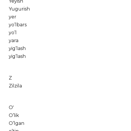
Yeyish
Yugurish
yer
yo’lbars
yo’l
yara
yig’lash
yig’lash
Z
Zilzila
O'
O’lik
O’lgan