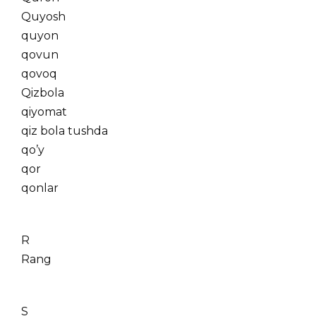
Quyosh
quyon
qovun
qovoq
Qizbola
qiyomat
qiz bola tushda
qo’y
qor
qonlar
R
Rang
S