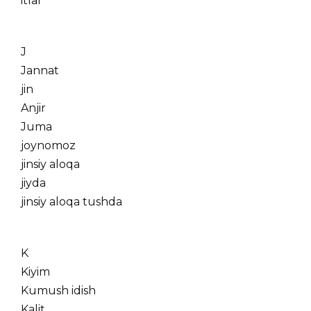
itlar
J
Jannat
jin
Anjir
Juma
joynomoz
jinsiy aloqa
jiyda
jinsiy aloqa tushda
K
Kiyim
Kumush idish
Kalit