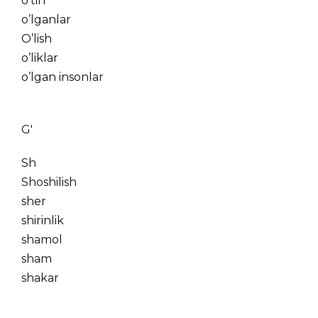
o’tin
o’lganlar
O’lish
o’liklar
o’lgan insonlar
G'
Sh
Shoshilish
sher
shirinlik
shamol
sham
shakar