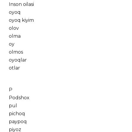
Inson oilasi
oyoq
oyoq kiyim
olov
olma
oy
olmos
oyoqlar
otlar
P
Podshox
pul
pichoq
paypoq
piyoz