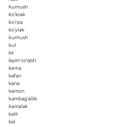
kumush
Ko’krak
ko’rpa
ko’ylak
kumush
kul
kir
kiyim to’qish
kema
kafan
kana
kamon
kambag’allik
kamalak
kalit
kal